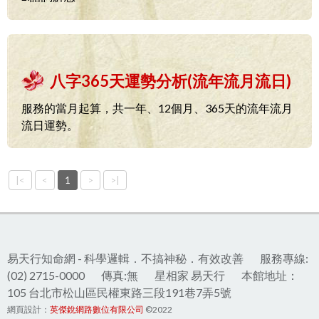
八字365天運勢分析(流年流月流日)
服務的當月起算，共一年、12個月、365天的流年流月
流日運勢。
|<
<
1
>
>|
易天行知命網 - 科學邏輯．不搞神秘．有效改善
服務專線:
(02) 2715-0000
傳真:無
星相家 易天行
本館地址：
105 台北市松山區民權東路三段191巷7弄5號
網頁設計：
英傑銳網路數位有限公司
©2022