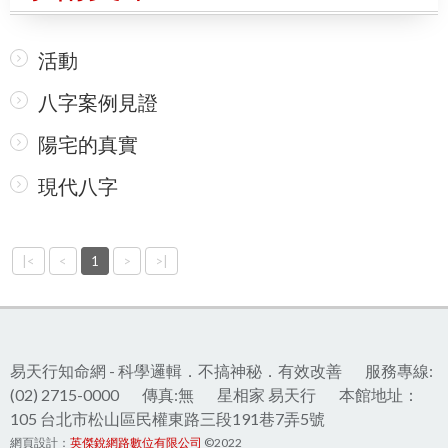
活動
八字案例見證
陽宅的真實
現代八字
|<
<
1
>
>|
易天行知命網 - 科學邏輯．不搞神秘．有效改善
服務專線:
(02) 2715-0000
傳真:無
星相家 易天行
本館地址：
105 台北市松山區民權東路三段191巷7弄5號
網頁設計：
英傑銳網路數位有限公司
©2022